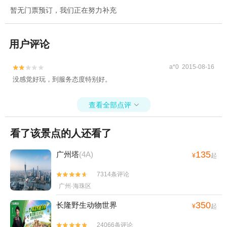
暂无门票预订，我们正在努力补充
用户评论
a*0 2015-08-16


没感觉好玩，到服务态度特别好。
查看全部点评

看了该景点的人还看了
135
广州塔
(4A)
¥
起
7314条评论


广州·海珠区
350
长隆野生动物世界
¥
起
24066条评论

