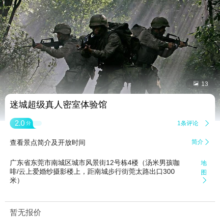


13
迷城超级真人密室体验馆
2.0
1条评论

分
查看景点简介及开放时间
简介

广东省东莞市南城区城市风景街12号栋4楼（汤米男孩咖
地
啡/云上爱婚纱摄影楼上，距南城步行街莞太路出口300
图
米）

暂无报价