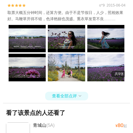
o*9 2015-06-04


取票大概五分钟时间，还算方便。由于不是节假日，人少，照相效果
好。马鞭草开得不错，色泽艳丽也茂盛。熏衣草发育不良………
共9张
查看全部点评

看了该景点的人还看了
80
青城山
(5A)
¥
起