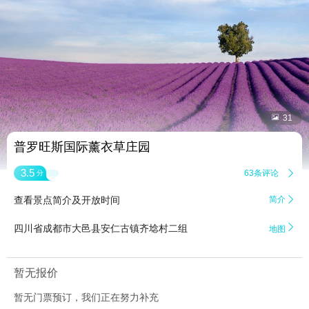


31
普罗旺斯国际薰衣草庄园
3.5
63条评论

分
查看景点简介及开放时间
简介


四川省成都市大邑县安仁古镇齐埝村二组
地图
暂无报价
暂无门票预订，我们正在努力补充