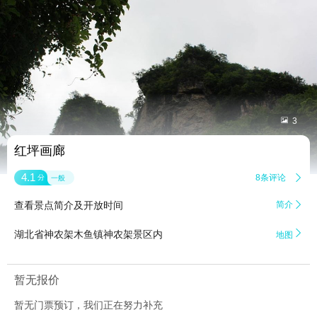


3
红坪画廊
4.1
8条评论

分
一般
查看景点简介及开放时间
简介


湖北省神农架木鱼镇神农架景区内
地图
暂无报价
暂无门票预订，我们正在努力补充