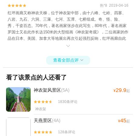
热*8 2019-04-16


红坪画廊又称神农天梯，位于神农架中部，由十八峰、七岭、四寨、
八岩、九石、六洞、三瀑、七河、五潭、七桥组成。奇、怪、险、
秀，千姿百态。70年代，著名画家张步在此写生，80年代，著名画家
罗国士又在此作长达150米的大型组画《神农架奇观》，二位画家的作
品在日本、美国、加拿大等地展出再次引起强烈反响，红坪画廊自此
得名并闻名世界。

查看全部点评

看了该景点的人还看了
29.9
神农架风景区
(5A)
¥
起
1830条评论


神农架
45
天燕景区
(4A)
¥
起
128条评论

