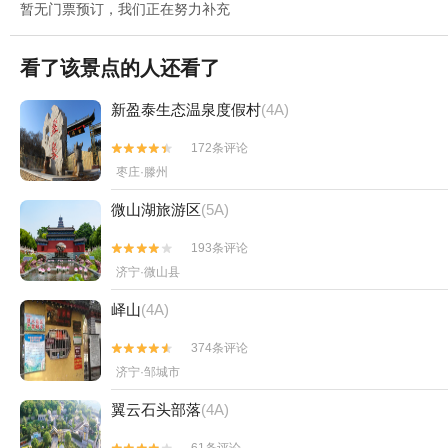
暂无门票预订，我们正在努力补充
看了该景点的人还看了
新盈泰生态温泉度假村
(4A)
172条评论


枣庄·滕州
微山湖旅游区
(5A)
193条评论


济宁·微山县
峄山
(4A)
374条评论


济宁·邹城市
翼云石头部落
(4A)