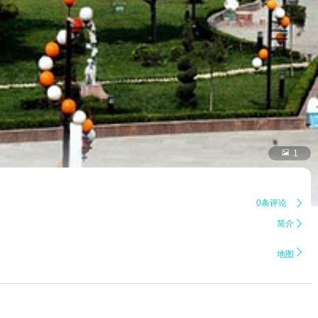

1
0条评论

简介


地图