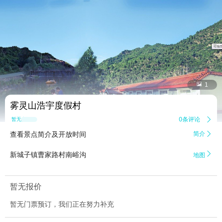


1
雾灵山浩宇度假村
0条评论

暂无点评
查看景点简介及开放时间
简介


新城子镇曹家路村南峪沟
地图
暂无报价
暂无门票预订，我们正在努力补充