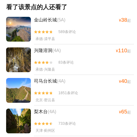
看了该景点的人还看了
38
金山岭长城
(5A)
¥
起
589条评论


承德·滦平县
110
兴隆溶洞
(4A)
¥
起
83条评论


承德·兴隆县
40
司马台长城
(4A)
¥
起
1851条评论


北京·密云县
65
梨木台
(4A)
¥
起
733条评论


天津·蓟州区