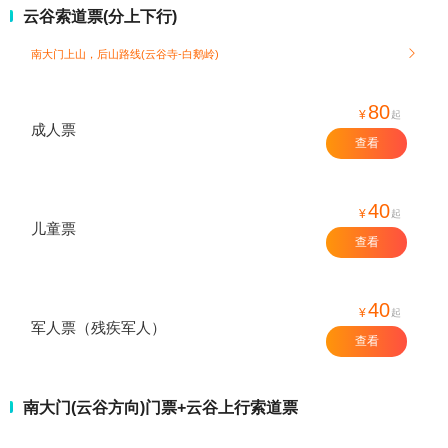
云谷索道票(分上下行)
南大门上山，后山路线(云谷寺-白鹅岭)

80
¥
起
成人票
查看
40
¥
起
儿童票
查看
40
¥
起
军人票（残疾军人）
查看
南大门(云谷方向)门票+云谷上行索道票