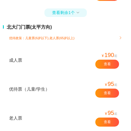
查看剩余1个

北大门门票(太平方向)
优待政策：儿童票(6岁以下),老人票(65岁以上)

190
¥
起
成人票
查看
95
¥
起
优待票（儿童/学生）
查看
95
¥
起
老人票
查看