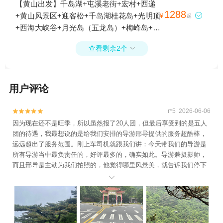
【黄山出发】千岛湖+屯溪老街+宏村+西递
1288
+黄山风景区+迎客松+千岛湖桂花岛+光明顶

¥
起
+西海大峡谷+月光岛（五龙岛）+梅峰岛+黄
山宏村国际滑翔伞基地4日游
查看剩余2个

用户评论
r*5 2026-06-06


因为现在还不是旺季，所以虽然报了20人团，但最后享受到的是五人
团的待遇，我最想说的是给我们安排的导游邢导提供的服务超酷棒，
远远超出了服务范围。刚上车司机就跟我们讲：今天带我们的导游是
所有导游当中最负责任的，好评最多的，确实如此。导游兼摄影师，
而且邢导是主动为我们拍照的，他觉得哪里风景美，就告诉我们停下
来拍照，给我们摆pose，very nice。情绪价值拉满。而且跟他爬这一

趟黄山，一点没觉得累。悠闲的游览黄山，让人意犹未尽。这是感受
最好的一次一日跟团游。