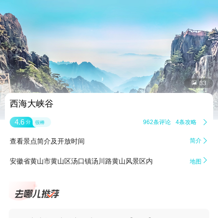


33
西海大峡谷
4.6
962条评论
4条攻略

分
很棒
查看景点简介及开放时间
简介


安徽省黄山市黄山区汤口镇汤川路黄山风景区内
地图