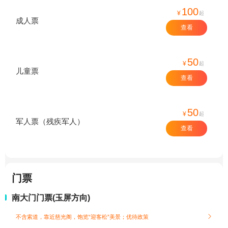
100
¥
起
成人票
查看
50
¥
起
儿童票
查看
50
¥
起
军人票（残疾军人）
查看
门票
南大门门票(玉屏方向)
不含索道，靠近慈光阁，饱览“迎客松”美景；
优待政策
