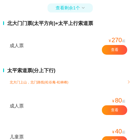
查看剩余1个

北大门门票(太平方向)+太平上行索道票
270
¥
起
成人票
查看
太平索道票(分上下行)
北大门上山，北门路线(松谷庵-松林峰)

80
¥
起
成人票
查看
40
¥
起
儿童票