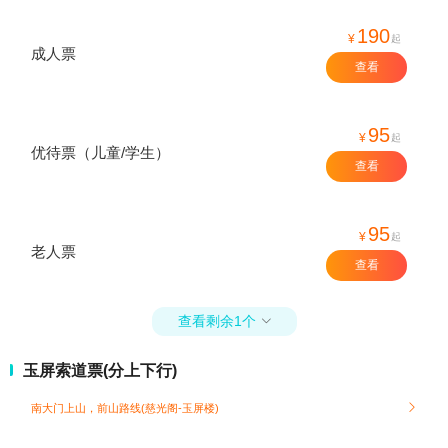
190
¥
起
成人票
查看
95
¥
起
优待票（儿童/学生）
查看
95
¥
起
老人票
查看
查看剩余1个

玉屏索道票(分上下行)
南大门上山，前山路线(慈光阁-玉屏楼)
