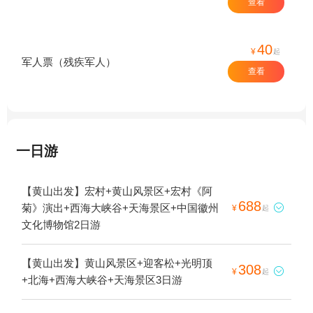
查看
40
¥
起
军人票（残疾军人）
查看
一日游
【黄山出发】宏村+黄山风景区+宏村《阿
688
菊》演出+西海大峡谷+天海景区+中国徽州

¥
起
文化博物馆2日游
【黄山出发】黄山风景区+迎客松+光明顶
308

¥
起
+北海+西海大峡谷+天海景区3日游