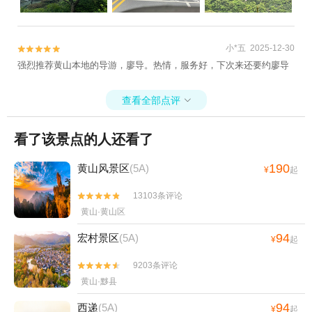
小*五 2025-12-30


强烈推荐黄山本地的导游，廖导。热情，服务好，下次来还要约廖导
查看全部点评

看了该景点的人还看了
190
黄山风景区
(5A)
¥
起
13103条评论


黄山·黄山区
94
宏村景区
(5A)
¥
起
9203条评论


黄山·黟县
94
西递
(5A)
¥
起