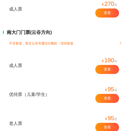
270
¥
起
成人票
查看
南大门门票(云谷方向)
不含索道，靠近云谷寺通往白鹅岭；
优待政策

190
¥
起
成人票
查看
95
¥
起
优待票（儿童/学生）
查看
95
¥
起
老人票
查看