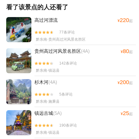
看了该景点的人还看了
220
高过河漂流
¥
起
77条评论


黔东南·贵州高过河风景名胜区
80
贵州高过河风景名胜区
(4A)
¥
起
142条评论


黔东南·镇远县
200
杉木河
(4A)
¥
起
5条评论


黔东南·施秉县
25
镇远古城
(5A)
¥
起
190条评论


黔东南·镇远县