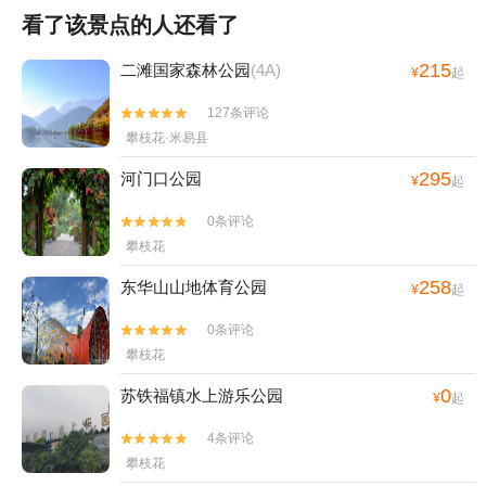
看了该景点的人还看了
215
二滩国家森林公园
(4A)
¥
起
127条评论


攀枝花·米易县
295
河门口公园
¥
起
0条评论


攀枝花
258
东华山山地体育公园
¥
起
0条评论


攀枝花
0
苏铁福镇水上游乐公园
¥
起
4条评论


攀枝花