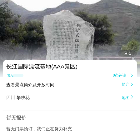


1
长江国际漂流基地(AAA景区)
0条评论

暂无点评
查看景点简介及开放时间
简介


四川-攀枝花
地图
暂无报价
暂无门票预订，我们正在努力补充