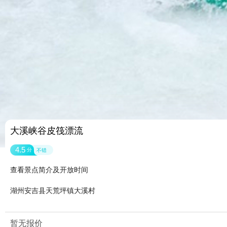
大溪峡谷皮筏漂流
4.5
分
不错
查看景点简介及开放时间
湖州安吉县天荒坪镇大溪村
暂无报价