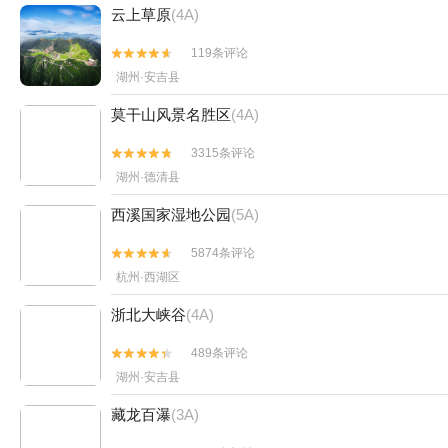
云上草原
(4A)
119条评论


湖州·安吉县
莫干山风景名胜区
(4A)
3315条评论


湖州·德清县
西溪国家湿地公园
(5A)
5874条评论


杭州·西湖区
浙北大峡谷
(4A)
489条评论


湖州·安吉县
藏龙百瀑
(3A)