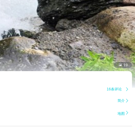

19
16条评论

简介


地图