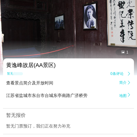


1
黄逸峰故居(AA景区)
0条评论

暂无点评
查看景点简介及开放时间
简介


江苏省盐城市东台市台城东亭南路广济桥旁
地图
暂无报价
暂无门票预订，我们正在努力补充