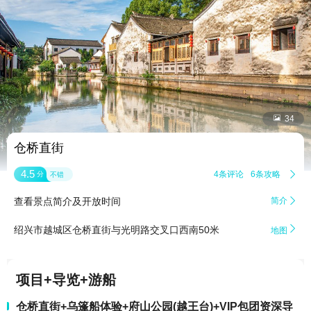


34
仓桥直街
4.5
4条评论
6条攻略

分
不错
查看景点简介及开放时间
简介


绍兴市越城区仓桥直街与光明路交叉口西南50米
地图
项目+导览+游船
仓桥直街+乌篷船体验+府山公园(越王台)+VIP包团资深导