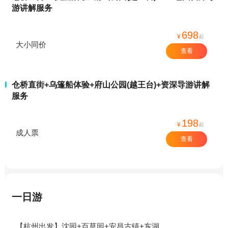
游讲解服务
698
¥
起
大小同价
查看
仓桥直街+乌篷船体验+府山公园(越王台)+资深导游讲解
服务
198
¥
起
成人票
查看
一日游
【杭州出发】沈园+百草园+安昌古镇+东湖