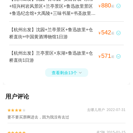
880
+绍兴柯岩风景区+兰亭景区+鲁迅故里景区

¥
起
+鲁迅纪念馆+大禹陵+三味书屋+书圣故里
+仓桥直街1日游
【杭州出发】沈园+兰亭景区+鲁迅故里+仓
542

¥
起
桥直街+中国黄酒博物馆1日游
【杭州出发】兰亭景区+东湖+鲁迅故里+仓
571

¥
起
桥直街1日游
查看剩余13个

用户评论
去哪儿用户 2022-07-31


要不要买票啊进去，因为我没有去过
卓*翔 2015-01-15

