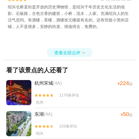
绍兴仓桥直街是开放的历史博物馆，是绍兴千年历史文化生活的缩
影。石板路，古色古香的建筑，小桥，流水，人家。充满绍兴人的生
活气息吗。有酒楼，茶楼，酒楼状元楼挺有名的。还有些挺小资的店
铺，人不是很多，安静的街道。很值得去，免费的。
查看全部点评

看了该景点的人还看了
224
杭州宋城
(4A)
¥
起
1170条评论


杭州
50
东湖
(4A)
¥
起
103条评论


绍兴