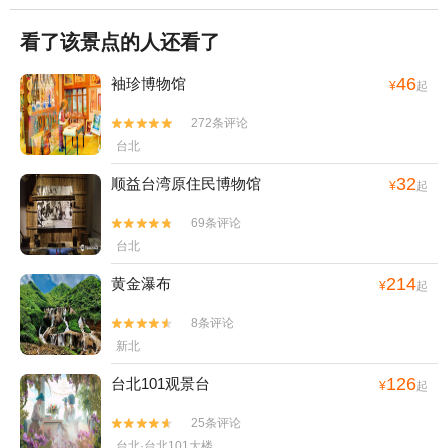
看了该景点的人还看了
46
袖珍博物馆
¥
起
272条评论


台北
32
顺益台湾原住民博物馆
¥
起
69条评论


台北
214
黄金瀑布
¥
起
8条评论


新北
126
台北101观景台
¥
起
25条评论


台北·台北101大楼