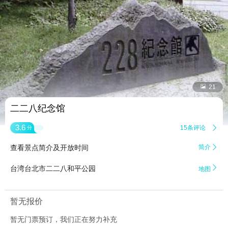


21
二二八纪念馆
3.6
15条评论

分
查看景点简介及开放时间
简介


台湾台北市二二八和平公园
地图
暂无报价
暂无门票预订，我们正在努力补充