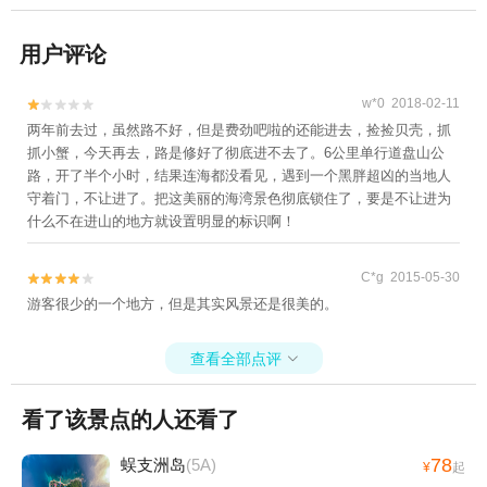
用户评论
w*0 2018-02-11


两年前去过，虽然路不好，但是费劲吧啦的还能进去，捡捡贝壳，抓
抓小蟹，今天再去，路是修好了彻底进不去了。6公里单行道盘山公
路，开了半个小时，结果连海都没看见，遇到一个黑胖超凶的当地人
守着门，不让进了。把这美丽的海湾景色彻底锁住了，要是不让进为
什么不在进山的地方就设置明显的标识啊！
C*g 2015-05-30


游客很少的一个地方，但是其实风景还是很美的。
查看全部点评

看了该景点的人还看了
78
蜈支洲岛
(5A)
¥
起