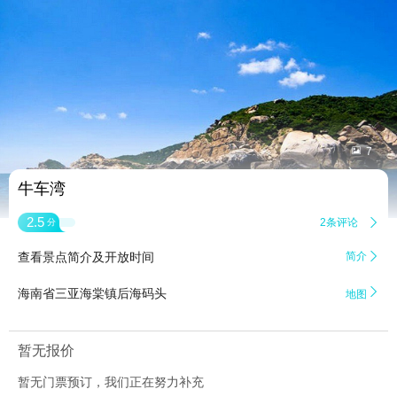


7
牛车湾
2.5
2条评论

分
查看景点简介及开放时间
简介


海南省三亚海棠镇后海码头
地图
暂无报价
暂无门票预订，我们正在努力补充