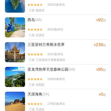
18532条评论


三亚·海棠区
92
西岛
(4A)
¥
起
4643条评论


三亚·天涯区
238
三亚亚特兰蒂斯水世界
¥
起
1015条评论


三亚·三亚亚特兰蒂斯度假区
95
亚龙湾热带天堂森林公园
(4A)
¥
起
14963条评论


三亚·吉阳区
0
天涯海角
(5A)
¥
起
17660条评论


三亚·天涯区