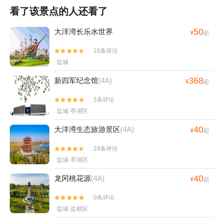
看了该景点的人还看了
50
大洋湾长乐水世界
¥
起
10条评论


盐城
368
新四军纪念馆
(4A)
¥
起
3条评论


盐城·亭湖区
40
大洋湾生态旅游景区
(4A)
¥
起
24条评论


盐城·亭湖区
40
龙冈桃花源
(4A)
¥
起
0条评论


盐城·盐都区