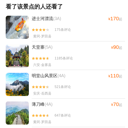
看了该景点的人还看了
170
进士河漂流
(3A)
¥
起
175条评论


黄冈·罗田县
90
天堂寨
(5A)
¥
起
1185条评论


六安·金寨县
110
明堂山风景区
(4A)
¥
起
521条评论


安庆·岳西县
70
薄刀峰
(4A)
¥
起
647条评论


黄冈·罗田县