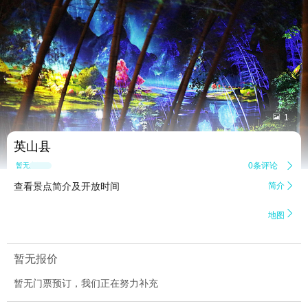


1
英山县
0条评论

暂无点评
查看景点简介及开放时间
简介


地图
暂无报价
暂无门票预订，我们正在努力补充