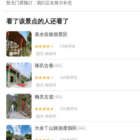
暂无门票预订，我们正在努力补充
看了该景点的人还看了
泉水谷旅游景区
13条评论


韶关·南雄市
珠玑古巷
(4A)
143条评论


韶关·南雄市
梅关古道
(4A)
121条评论


韶关·南雄市
大余丫山旅游度假区
(4A)