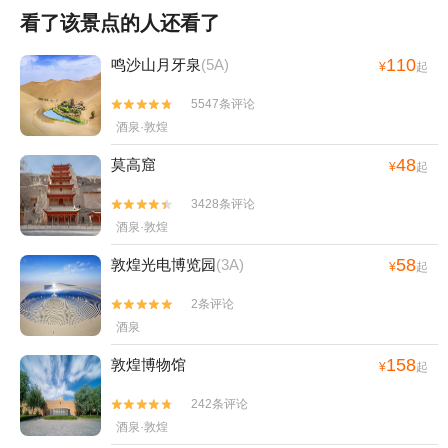
看了该景点的人还看了
110
鸣沙山月牙泉
(5A)
¥
起
5547条评论


酒泉·敦煌
48
莫高窟
¥
起
3428条评论


酒泉·敦煌
58
敦煌光电博览园
(3A)
¥
起
2条评论


酒泉
158
敦煌博物馆
¥
起
242条评论


酒泉·敦煌