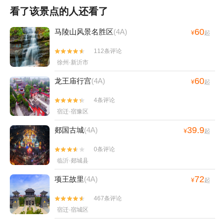
看了该景点的人还看了
60
马陵山风景名胜区
(4A)
¥
起
112条评论


徐州·新沂市
60
龙王庙行宫
(4A)
¥
起
4条评论


宿迁·宿豫区
39.9
郯国古城
(4A)
¥
起
0条评论


临沂·郯城县
72
项王故里
(4A)
¥
起
467条评论


宿迁·宿城区