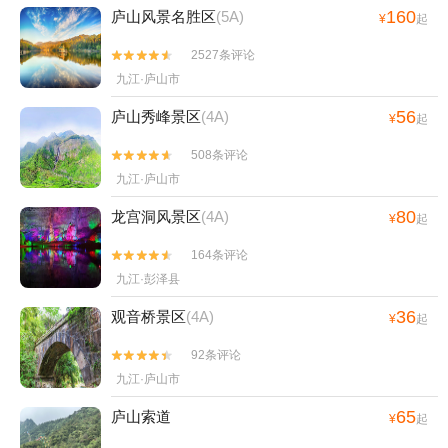
160
庐山风景名胜区
(5A)
¥
起
2527条评论


九江·庐山市
56
庐山秀峰景区
(4A)
¥
起
508条评论


九江·庐山市
80
龙宫洞风景区
(4A)
¥
起
164条评论


九江·彭泽县
36
观音桥景区
(4A)
¥
起
92条评论


九江·庐山市
65
庐山索道
¥
起