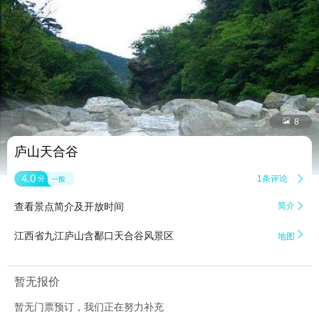


8
庐山天合谷
4.0
1条评论

分
一般
查看景点简介及开放时间
简介


江西省九江庐山含鄱口天合谷风景区
地图
暂无报价
暂无门票预订，我们正在努力补充