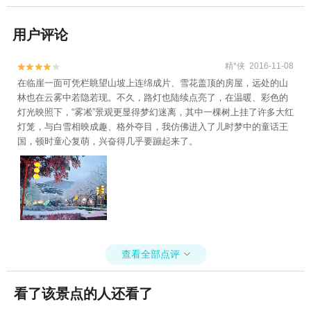
用户评论
精*侠 2016-11-08


在临崖一面可凭栏眺望山坡上连绵成片、雪花盖顶的房屋，远处的山
林也在云雾中若隐若现。不久，路灯也陆续点亮了，在温暖、彩色的
灯光映照下，“雾凇”景观更显得梦幻迷离，其中一棵树上挂了许多大红
灯笼，与白雪相映成趣、格外夺目，我仿佛进入了儿时梦中的童话王
国，顿时童心复萌，兴奋得几乎要蹦起来了。
查看全部点评

看了该景点的人还看了