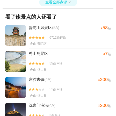
查看全部点评

看了该景点的人还看了
58
普陀山风景区
(5A)
¥
起
6712条评论


舟山·普陀区
7
秀山岛景区
¥
起
55条评论


舟山·岱山县
200
东沙古镇
(4A)
¥
起
51条评论


舟山·岱山县
200
沈家门渔港
(4A)
¥
起
3条评论

