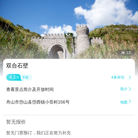


23
双合石壁
4.3
4条评论

分
不错
查看景点简介及开放时间
简介


舟山市岱山县岱西镇小岙村156号
地图
暂无报价
暂无门票预订，我们正在努力补充