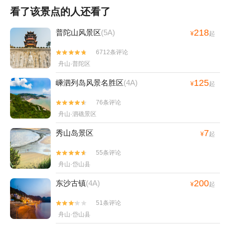
看了该景点的人还看了
218
普陀山风景区
(5A)
¥
起
6712条评论


舟山·普陀区
125
嵊泗列岛风景名胜区
(4A)
¥
起
76条评论


舟山·泗礁景区
7
秀山岛景区
¥
起
55条评论


舟山·岱山县
200
东沙古镇
(4A)
¥
起
51条评论


舟山·岱山县