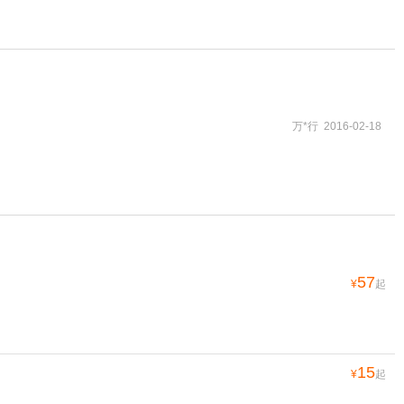
万*行 2016-02-18
57
¥
起
15
¥
起