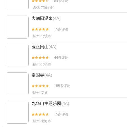
84条评论


盘锦·兴隆台区
大朝阳温泉
(4A)
15条评论


锦州·北镇市
医巫闾山
(4A)
44条评论


锦州·北镇市
奉国寺
(4A)
155条评论


锦州·义县
九华山主题乐园
(4A)
15条评论


锦州·凌海市