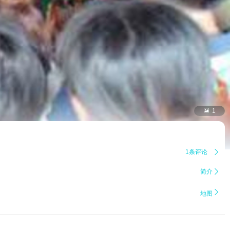

1
1条评论

简介


地图