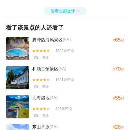
查看全部点评

看了该景点的人还看了
65
腾冲热海风景区
(5A)
¥
起
3502条评论


保山·腾冲
70
和顺古镇景区
(5A)
¥
起
1621条评论


保山·腾冲
55
北海湿地
(4A)
¥
起
898条评论


保山·腾冲
28
东山草原
(4A)
¥
起