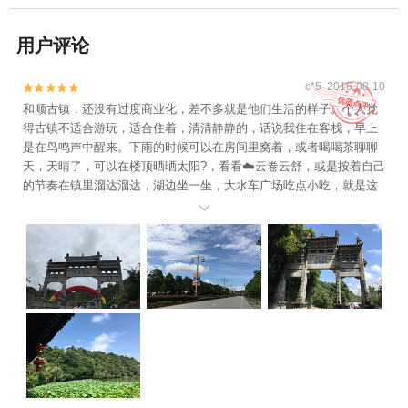
用户评论
c*5 2016-08-10


和顺古镇，还没有过度商业化，差不多就是他们生活的样子。个人觉
得古镇不适合游玩，适合住着，清清静静的，话说我住在客栈，早上
是在鸟鸣声中醒来。下雨的时候可以在房间里窝着，或者喝喝茶聊聊
天，天晴了，可以在楼顶晒晒太阳?，看看☁️云卷云舒，或是按着自己
的节奏在镇里溜达溜达，湖边坐一坐，大水车广场吃点小吃，就是这
么悠闲的享受时光。 走在古镇的小路上，我好像回到了儿时，外婆家

的情景一一浮现脑海。