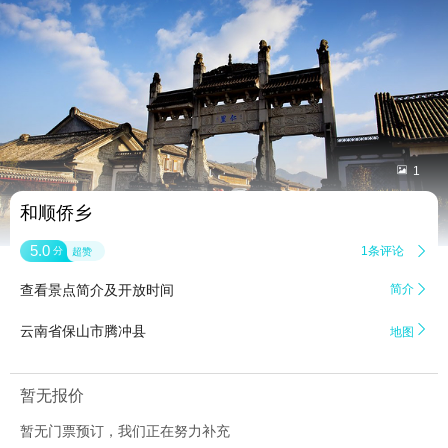


1
和顺侨乡
5.0
1条评论

分
超赞
查看景点简介及开放时间
简介


云南省保山市腾冲县
地图
暂无报价
暂无门票预订，我们正在努力补充