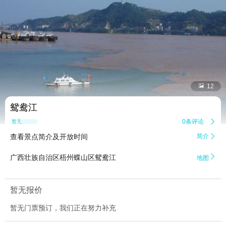


12
鸳鸯江
0条评论

暂无点评
查看景点简介及开放时间
简介


广西壮族自治区梧州蝶山区鸳鸯江
地图
暂无报价
暂无门票预订，我们正在努力补充