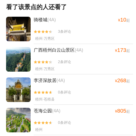
看了该景点的人还看了
10
骑楼城
(4A)
¥
起
3条评论


梧州·万秀区
173
广西梧州白云山景区
(4A)
¥
起
2条评论


梧州·万秀区
268
李济深故居
(4A)
¥
起
0条评论


梧州·苍梧县
805
苍海公园
(4A)
¥
起
0条评论


梧州