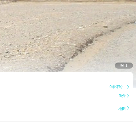

1
0条评论

简介


地图