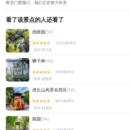
暂无门票预订，我们正在努力补充
看了该景点的人还看了
拙政园
(5A)
13232条评论


苏州·平江区
狮子林
(4A)
4420条评论


苏州·姑苏区
虎丘山风景名胜区
(5A)
6674条评论


苏州·姑苏区
留园
(5A)