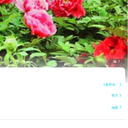

7
1条评论

简介


地图