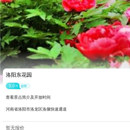
洛阳东花园
5.0
分
超赞
查看景点简介及开放时间
河南省洛阳市洛龙区洛偃快速通道
暂无报价