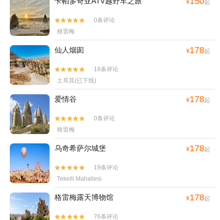
150
卡帕多奇亚ATV越野车之旅
¥
起
0条评论


格雷梅
178
仙人烟囱
¥
起
18条评论


土耳其(已下线)
178
爱情谷
¥
起
0条评论


格雷梅
178
乌奇希萨尔城堡
¥
起
19条评论


Tekelli Mahallesi
178
格雷梅露天博物馆
¥
起
76条评论

