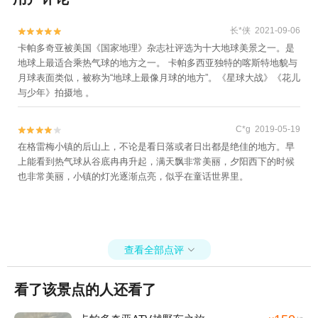
长*侠 2021-09-06


卡帕多奇亚被美国《国家地理》杂志社评选为十大地球美景之一。是
地球上最适合乘热气球的地方之一。 卡帕多西亚独特的喀斯特地貌与
月球表面类似，被称为“地球上最像月球的地方”。《星球大战》《花儿
与少年》拍摄地 。
C*g 2019-05-19


在格雷梅小镇的后山上，不论是看日落或者日出都是绝佳的地方。早
上能看到热气球从谷底冉冉升起，满天飘非常美丽，夕阳西下的时候
也非常美丽，小镇的灯光逐渐点亮，似乎在童话世界里。
查看全部点评

看了该景点的人还看了