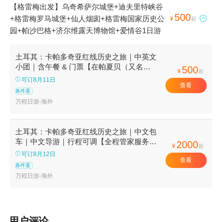
【格雷梅出发】乌奇希萨尔城堡+迪夫里特峡谷
500
+格雷梅罗马城堡+仙人烟囱+格雷梅国家历史公

¥
起
园+帕沙巴格+济尔维露天博物馆+爱情谷1日游
土耳其：卡帕多奇亚红线历史之旅｜中英文
小团｜含午餐 & 门票【在帕夏贝（又名僧
500
¥
起
侣谷）欣赏三头仙女烟囱】
可订8月11日
查看
条件退
万程日游-海外
土耳其：卡帕多奇亚红线历史之旅｜中文包
车｜中文导游｜行程可调【全程管家服务无
2000
¥
起
缝对接，行程前后都有保障，精选中文司机
可订8月12日
查看
/ 中文导游】
条件退
万程日游-海外
用户评论