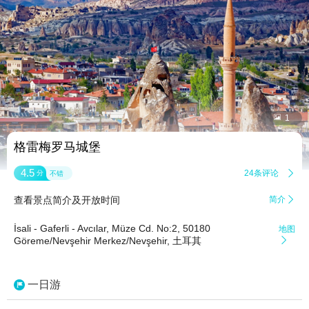


1
格雷梅罗马城堡
4.5
24条评论

分
不错
查看景点简介及开放时间
简介

İsali - Gaferli - Avcılar, Müze Cd. No:2, 50180
地图
Göreme/Nevşehir Merkez/Nevşehir, 土耳其

一日游