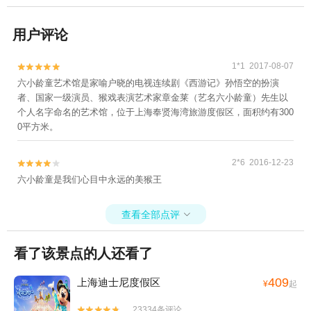
用户评论
1*1 2017-08-07


六小龄童艺术馆是家喻户晓的电视连续剧《西游记》孙悟空的扮演
者、国家一级演员、猴戏表演艺术家章金莱（艺名六小龄童）先生以
个人名字命名的艺术馆，位于上海奉贤海湾旅游度假区，面积约有300
0平方米。
2*6 2016-12-23


六小龄童是我们心目中永远的美猴王
查看全部点评

看了该景点的人还看了
409
上海迪士尼度假区
¥
起
23334条评论

