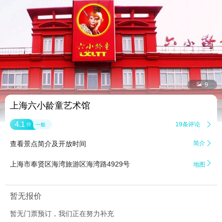


9
上海六小龄童艺术馆
4.1
19条评论

分
一般
查看景点简介及开放时间
简介


上海市奉贤区海湾旅游区海湾路4929号
地图
暂无报价
暂无门票预订，我们正在努力补充