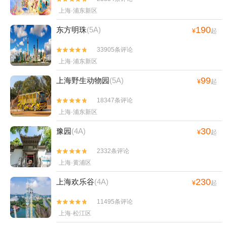
上海·浦东新区
190
东方明珠
(5A)
¥
起
33905条评论


上海·浦东新区
99
上海野生动物园
(5A)
¥
起
18347条评论


上海·浦东新区
30
豫园
(4A)
¥
起
2332条评论


上海·黄浦区
230
上海欢乐谷
(4A)
¥
起
11495条评论


上海·松江区