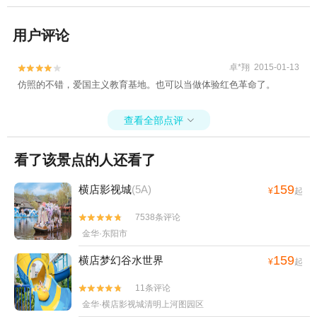
用户评论
卓*翔 2015-01-13


仿照的不错，爱国主义教育基地。也可以当做体验红色革命了。
查看全部点评

看了该景点的人还看了
159
横店影视城
(5A)
¥
起
7538条评论


金华·东阳市
159
横店梦幻谷水世界
¥
起
11条评论


金华·横店影视城清明上河图园区