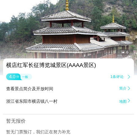


6
横店红军长征博览城景区(AAAA景区)
4.0
1条评论

分
一般
查看景点简介及开放时间
简介


浙江省东阳市横店镇八一村
地图
暂无报价
暂无门票预订，我们正在努力补充