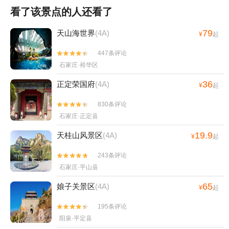
看了该景点的人还看了
79
天山海世界
(4A)
¥
起
447条评论


石家庄·裕华区
36
正定荣国府
(4A)
¥
起
830条评论


石家庄·正定县
19.9
天桂山风景区
(4A)
¥
起
243条评论


石家庄·平山县
65
娘子关景区
(4A)
¥
起
195条评论


阳泉·平定县