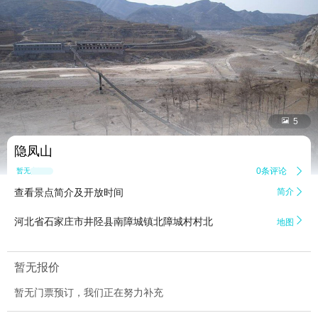


5
隐凤山
0条评论

暂无点评
查看景点简介及开放时间
简介


河北省石家庄市井陉县南障城镇北障城村村北
地图
暂无报价
暂无门票预订，我们正在努力补充