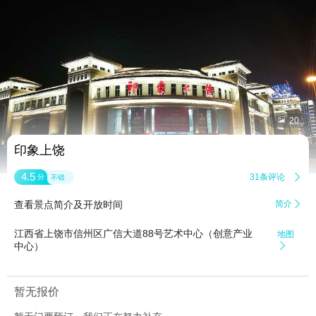


20
印象上饶
4.5
31条评论

分
不错
查看景点简介及开放时间
简介

江西省上饶市信州区广信大道88号艺术中心（创意产业
地图
中心）

暂无报价