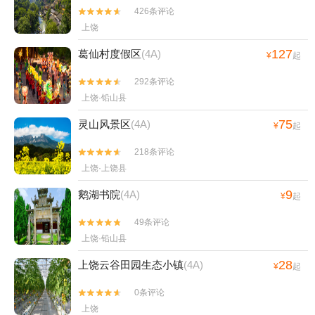
426条评论


上饶
127
葛仙村度假区
(4A)
¥
起
292条评论


上饶·铅山县
75
灵山风景区
(4A)
¥
起
218条评论


上饶·上饶县
9
鹅湖书院
(4A)
¥
起
49条评论


上饶·铅山县
28
上饶云谷田园生态小镇
(4A)
¥
起
0条评论


上饶