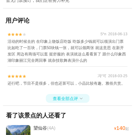
暂无门票预订，我们正在努力补充
用户评论
S*n 2018-06-13


活动的时候去的 在印象上饶饭店吃饭 吃饭多少钱就可以领演出门票
比如吃了一百块，门票50块钱一张，就可以领两张 就这意思 在新开
发区 周边有商场可以逛 挺舒服的 表演就这么看看算了 跟什么印象西
湖印象丽江完全两回事 就杂技歌舞表演什么的
冯*可 2018-03-25


还行吧，节目不是很多，但也还算可以，小品比较有趣。雅俗共赏。
查看全部点评

看了该景点的人还看了
140
望仙谷
(4A)
¥
起