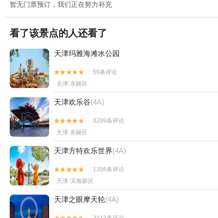
暂无门票预订，我们正在努力补充
看了该景点的人还看了
天津玛雅海滩水公园
59条评论


天津·东丽区
天津欢乐谷
(4A)
3209条评论


天津·东丽区
天津方特欢乐世界
(4A)
1356条评论


天津·滨海新区
天津之眼摩天轮
(4A)