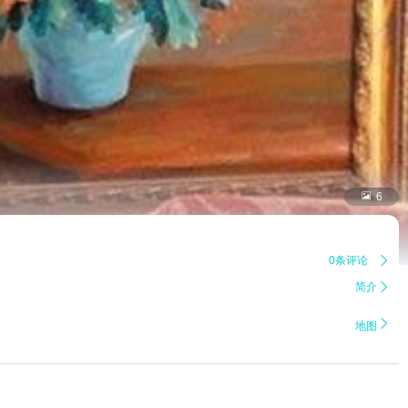

6
0条评论

简介


地图