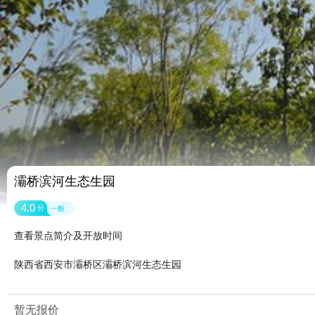
灞桥滨河生态生园
4.0
分
一般
查看景点简介及开放时间
陕西省西安市灞桥区灞桥滨河生态生园
暂无报价