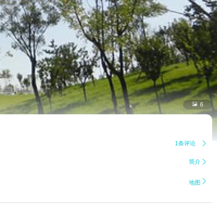

6
1条评论

简介


地图