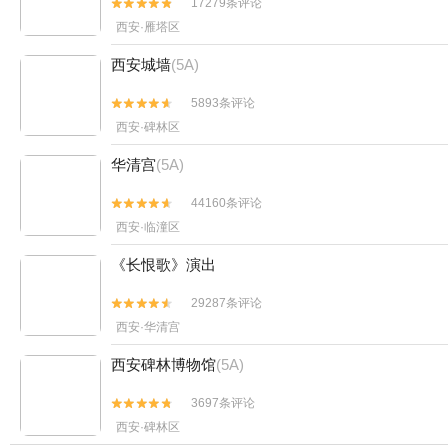
17279条评论


西安·雁塔区
西安城墙
(5A)
5893条评论


西安·碑林区
华清宫
(5A)
44160条评论


西安·临潼区
《长恨歌》演出
29287条评论


西安·华清宫
西安碑林博物馆
(5A)
3697条评论


西安·碑林区