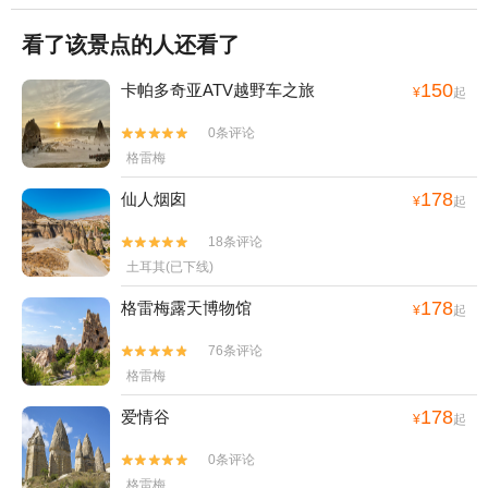
看了该景点的人还看了
150
卡帕多奇亚ATV越野车之旅
¥
起
0条评论


格雷梅
178
仙人烟囱
¥
起
18条评论


土耳其(已下线)
178
格雷梅露天博物馆
¥
起
76条评论


格雷梅
178
爱情谷
¥
起
0条评论


格雷梅