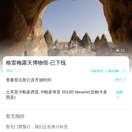


11
格雷梅露天博物馆-已下线
0条评论
1条攻略

暂无点评
查看景点简介及开放时间
简介

土耳其卡帕多西亚,卡帕多奇亚 50180 Nevehir(近帕卡多
地图
西亚)

暂无报价
暂无门票预订，我们正在努力补充