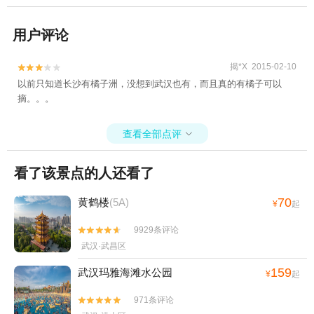
用户评论
揭*X 2015-02-10


以前只知道长沙有橘子洲，没想到武汉也有，而且真的有橘子可以
摘。。。
查看全部点评

看了该景点的人还看了
70
黄鹤楼
(5A)
¥
起
9929条评论


武汉·武昌区
159
武汉玛雅海滩水公园
¥
起
971条评论

