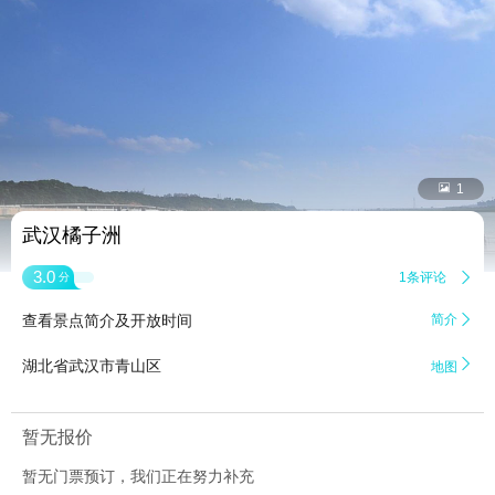


1
武汉橘子洲
3.0
1条评论

分
查看景点简介及开放时间
简介


湖北省武汉市青山区
地图
暂无报价
暂无门票预订，我们正在努力补充