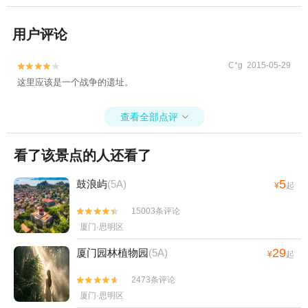
用户评论
C*g 2015-05-29


这里应该是一个战争的遗址。
查看全部点评

看了该景点的人还看了
5
鼓浪屿
(5A)
¥
起
15003条评论


厦门·思明区
29
厦门园林植物园
(5A)
¥
起
2473条评论


厦门·思明区