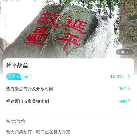


7
延平故垒
4.0
1条评论

分
一般
查看景点简介及开放时间
简介


福建厦门市集美镇南侧
地图
暂无报价
暂无门票预订，我们正在努力补充