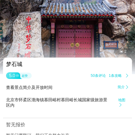


2
梦石城
5.0
50条评论
1条攻略

分
超赞
查看景点简介及开放时间
简介

北京市怀柔区渤海镇慕田峪村慕田峪长城国家级旅游景
地图
区内

暂无报价