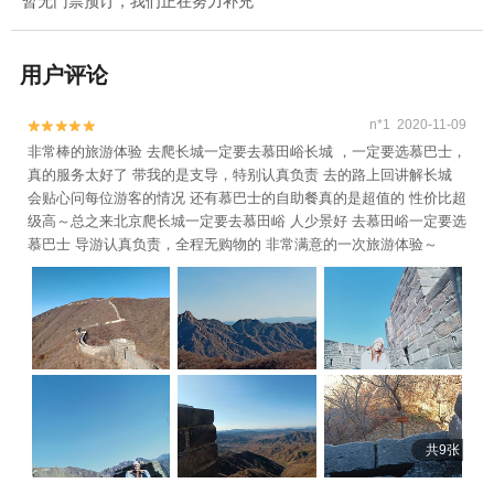
暂无门票预订，我们正在努力补充
用户评论
n*1 2020-11-09


非常棒的旅游体验 去爬长城一定要去慕田峪长城 ，一定要选慕巴士，
真的服务太好了 带我的是支导，特别认真负责 去的路上回讲解长城
会贴心问每位游客的情况 还有慕巴士的自助餐真的是超值的 性价比超
级高～总之来北京爬长城一定要去慕田峪 人少景好 去慕田峪一定要选
慕巴士 导游认真负责，全程无购物的 非常满意的一次旅游体验～
共9张