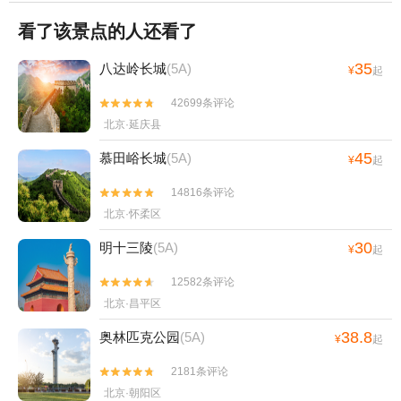
看了该景点的人还看了
35
八达岭长城
(5A)
¥
起
42699条评论


北京·延庆县
45
慕田峪长城
(5A)
¥
起
14816条评论


北京·怀柔区
30
明十三陵
(5A)
¥
起
12582条评论


北京·昌平区
38.8
奥林匹克公园
(5A)
¥
起
2181条评论


北京·朝阳区