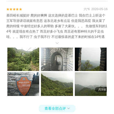
六*6 2020-05-16


慕田峪长城挺好 爬的好爽啊 这次选择的是慕巴士 我在巴士上听这个
王军导游讲话就挺有意思 这东北老乡有点逗 但是我恐高哎 我太菜了
爬的特慢 中途经过好多人的帮助 多谢了大家伙。。。 先做缆车到的1
4号 就是现在有点热了 而且好多小飞虫 而且还有那种特大的千足虫
哇。。。我不行了 虫子我不行 不过最惊喜的是下来的时候在14号遇
到好多流浪猫 工作人员说一共12只流浪猫 这次见到6只！！！

哇。。。 我还摸到了 当时工作人员正喂猫粮呢 幸运幸运
共9张
查看全部点评
