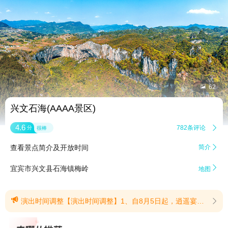


62
兴文石海(AAAA景区)
4.6
782条评论

分
很棒
查看景点简介及开放时间
简介


宜宾市兴文县石海镇梅岭
地图

演出时间调整【演出时间调整】1、自8月5日起，逍遥宴和石海长歌暂停周一公休;2、8月5日-8月30日演出安排：《逍遥宴》每日开放午场（12：00开场）、晚场两场演出，《石海长歌》维持每晚单场演出；(提示有效期2026/8/4至2026/8/30)
