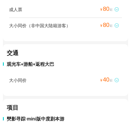
80
成人票

¥
起
80
大小同价（非中国大陆籍游客）

¥
起
交通
观光车+游船+返程大巴
40
大小同价

¥
起
项目
僰影寻踪·mini版中度剧本游