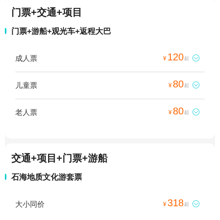
门票+交通+项目
门票+游船+观光车+返程大巴
120
成人票

¥
起
80
儿童票

¥
起
80
老人票

¥
起
交通+项目+门票+游船
石海地质文化游套票
318
大小同价

¥
起