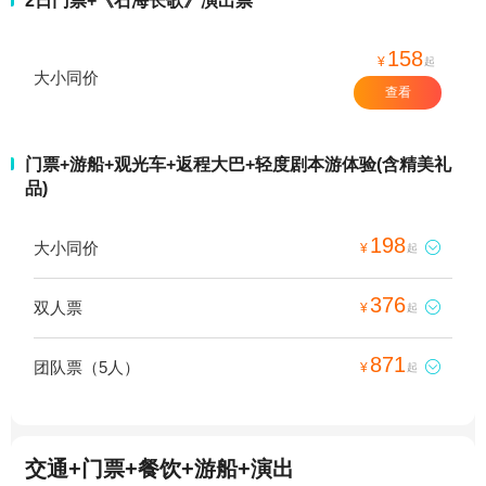
2日门票+《石海长歌》演出票
158
¥
起
大小同价
查看
门票+游船+观光车+返程大巴+轻度剧本游体验(含精美礼
品)
198
大小同价

¥
起
376
双人票

¥
起
871
团队票（5人）

¥
起
交通+门票+餐饮+游船+演出