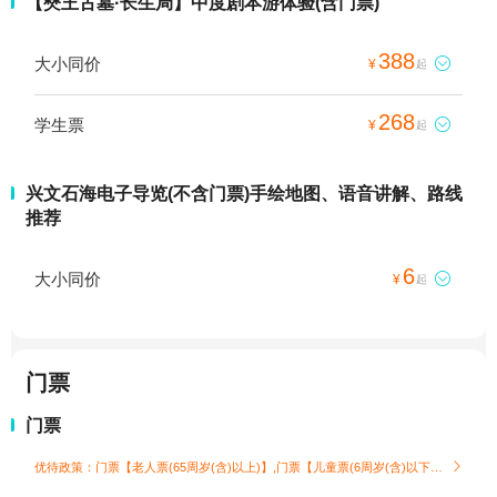
【僰王古墓·长生局】中度剧本游体验(含门票)
388
大小同价

¥
起
268
学生票

¥
起
兴文石海电子导览(不含门票)手绘地图、语音讲解、路线
推荐
6
大小同价

¥
起
门票
门票
优待政策：门票【老人票(65周岁(含)以上)】,门票【儿童票(6周岁(含)以下)】
