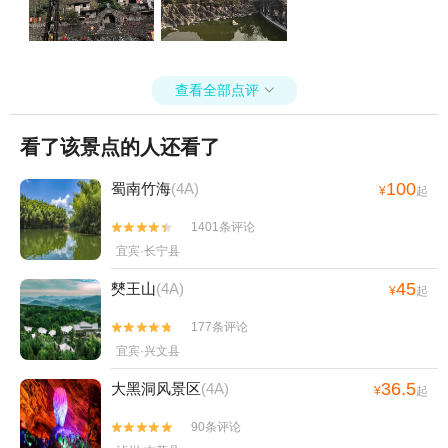
查看全部点评

看了该景点的人还看了
100
蜀南竹海
(4A)
¥
起
1401条评论


宜宾·长宁县
45
僰王山
(4A)
¥
起
177条评论


宜宾·兴文县
36.5
大黑洞风景区
(4A)
¥
起
90条评论

