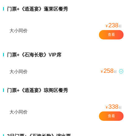
门票+《逍遥宴》蓬莱区餐秀
238
¥
起
大小同价
查看
门票+《石海长歌》VIP席
258
大小同价

¥
起
门票+《逍遥宴》琼阁区餐秀
338
¥
起
大小同价
查看