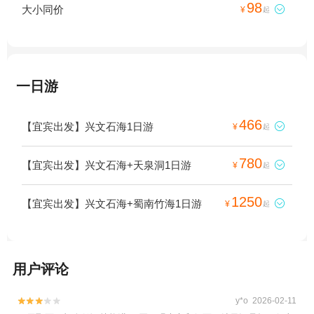
98
大小同价

¥
起
一日游
466
【宜宾出发】兴文石海1日游

¥
起
780
【宜宾出发】兴文石海+天泉洞1日游

¥
起
1250
【宜宾出发】兴文石海+蜀南竹海1日游

¥
起
用户评论
y*o 2026-02-11

