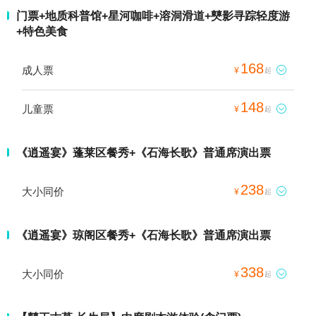
门票+地质科普馆+星河咖啡+溶洞滑道+僰影寻踪轻度游
+特色美食
168
成人票

¥
起
148
儿童票

¥
起
《逍遥宴》蓬莱区餐秀+《石海长歌》普通席演出票
238
大小同价

¥
起
《逍遥宴》琼阁区餐秀+《石海长歌》普通席演出票
338
大小同价

¥
起