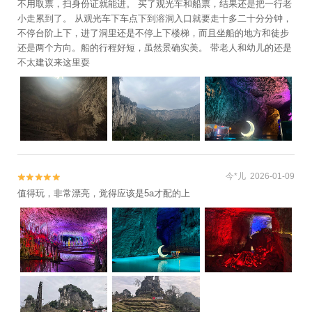
不用取票，扫身份证就能进。 买了观光车和船票，结果还是把一行老
小走累到了。 从观光车下车点下到溶洞入口就要走十多二十分分钟，
不停台阶上下，进了洞里还是不停上下楼梯，而且坐船的地方和徒步
还是两个方向。船的行程好短，虽然景确实美。 带老人和幼儿的还是
不太建议来这里耍
今*儿 2026-01-09


值得玩，非常漂亮，觉得应该是5a才配的上