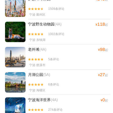
1509条评论


宁波·鄞州区
118
宁波野生动物园
(4A)
¥
起
1002条评论


宁波·东钱湖
98
老外滩
(4A)
¥
起
5条评论


宁波·慈溪市
27
月湖公园
(5A)
¥
起
6条评论


宁波·海曙区
0
宁波海洋世界
(4A)
¥
起
274条评论

