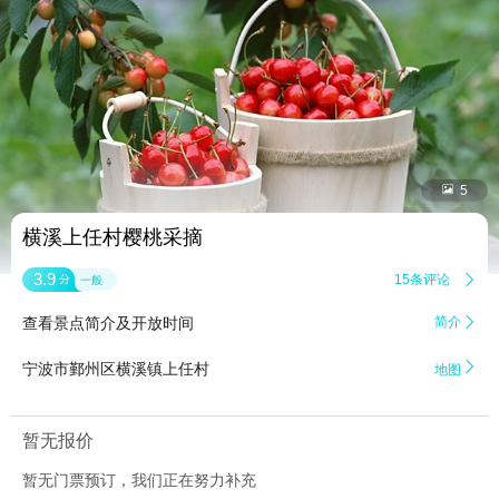


5
横溪上任村樱桃采摘
3.9
15条评论

分
一般
查看景点简介及开放时间
简介


宁波市鄞州区横溪镇上任村
地图
暂无报价
暂无门票预订，我们正在努力补充