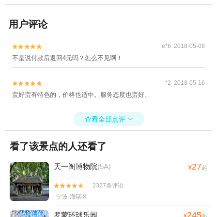
用户评论
e*6 2018-05-08


不是说付款后返回4元吗？怎么不见啊！
_*2 2018-05-16


蛮好蛮有特色的，价格也适中。服务态度也蛮好。
查看全部点评

看了该景点的人还看了
27
天一阁博物院
(5A)
¥
起
2327条评论


宁波·海曙区
245
罗蒙环球乐园
¥
起