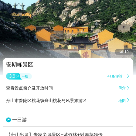


10
安期峰景区
3.9
41条评论

分
一般
查看景点简介及开放时间
简介


舟山市普陀区桃花镇舟山桃花岛风景旅游区
地图
一日游
【舟山出发】朱家尖风景区+紫竹林+射雕英雄传