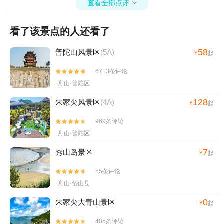
查看全部点评

看了该景点的人还看了
58
普陀山风景区
(5A)
¥
起
6713条评论


舟山·普陀区
128
朱家尖风景区
(4A)
¥
起
969条评论


舟山·普陀区
7
秀山岛景区
¥
起
55条评论


舟山·岱山县
0
朱家尖大青山景区
¥
起
405条评论

