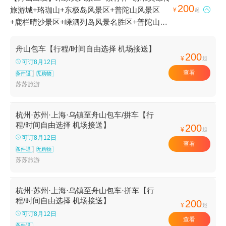
200
旅游城+珞珈山+东极岛风景区+普陀山风景区

¥
起
+鹿栏晴沙景区+嵊泗列岛风景名胜区+普陀山风
景名胜区-百步沙+沈家门渔港+桃花岛风景区+乌
石山+法雨寺+普济禅寺+安期峰景区+基湖沙滩
舟山包车【行程/时间自由选择 机场接送】
200
+乌石塘+慧济禅寺+小梅山山顶公园+塔湾金沙
¥
起
可订8月12日
景区+朱家尖大青山景区+舟山跨海大桥+不肯去
查看
条件退
无购物
观音院+南海观音+佛顶山+二龟听法石+心字石
苏苏旅游
+梅福庵+千步大沙+西天景区+册子岛月亮湾景
区+桃花峪景区+朱家尖南沙景区+上海至舟山往
杭州·苏州·上海·乌镇至舟山包车/拼车【行
返巴士+双合石壁+舟山前景君廷温泉+杭州至舟
程/时间自由选择 机场接送】
200
¥
起
山城际巴士+磨心山景区+十里金沙垂钓园+洛迦
可订8月12日
山+嵊泗渔家乐+多宝塔+桃花寨+普陀山至上海
查看
条件退
无购物
快艇+朱家尖白山景区+舟山欢乐水世界+普陀山
苏苏旅游
至上海慢船+东沙古镇+舟山白沙岛景区+东方绿
舟山湾CS基地+岱山3D魔幻城+舟山绿城喜来登
杭州·苏州·上海·乌镇至舟山包车·拼车【行
酒店自助餐厅+普陀山观音圣境文化体验馆+舟山
程/时间自由选择 机场接送】
200
水上飞机游览+“不肯去观音号”仿古游船+舟山骑
¥
起
可订8月12日
行+普陀山飞行体验+东沙+普陀山夜游巴士+舟
查看
条件退