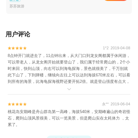
山本地玩乐+舟山SR20“空中宝马”飞行体验+朱
苏苏旅游
家尖漳州渔村出海捕鱼+传奇庄园+舟山万花谷
+普陀山空中游览+嵊泗列岛船票+慧济禅寺+朱
家尖渔人洲码头安康出海捕鱼体验+慈航广场+小
梅山+普陀山佛顶山索道+海印池+双合石头记皮
用户评论
划艇俱乐部+朱家尖观音法界+东海郊野公园+岱
山岛+普陀山剧院+舟山海洋运动休闲中心+朱家
1*2 2019-04-08


尖白沙码头+普陀山图崴山庄+舟山瀛洲民间博物
8点钟开门就进去了，11点钟出来，从大门口到龙女阁都属于休闲游，
馆+舟山长乔海洋公园+舟山长乔海洋国际旅游度
可以带老人，从龙女阁开始就要登山了，我们属于经常爬山的，2个小
假区+舟山保利开元森泊度假乐园+舟山长乔海豚
时来回，快到山顶，向右可以到海龟探海，景色就很美了，千万别就
湾水公园+舟山出海游船捕鱼基地+舟山长乔雨林
此下山了，下到牌楼，继续向左往上可以达到海拔670米左右，可以看
到所有的海景，比海龟探海视野还要开拓2倍。就是登山强度有点大，
动物公园+海上渔夫·出海捕鱼(朱家尖店)+舟山长
如果平时不锻炼，时间放长点。

乔鲨鱼湾四季海水浴场+朱家尖白沙码头出海捕
鱼+朱家尖海钓俱乐部1日游
永** 2019-06-04


桃花岛安期峰是舟山群岛第一高峰，海拔540米，安期峰遍山的奇岩怪
石，爬到山顶风景很美，可以一览美景，但是爬山实在太耗体力 ，太
累了。