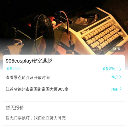


6
905cosplay密室逃脱
0条评论

暂无点评
查看景点简介及开放时间
简介


江苏省徐州市富国街富国大厦905室
地图
暂无报价
暂无门票预订，我们正在努力补充