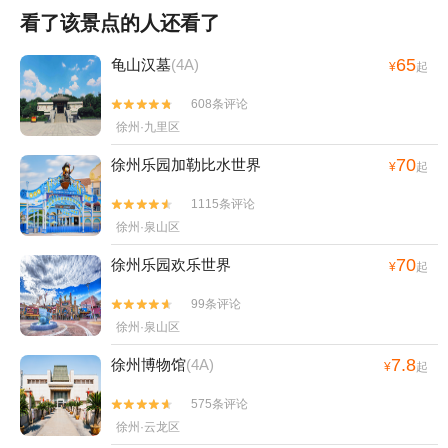
看了该景点的人还看了
65
龟山汉墓
(4A)
¥
起
608条评论


徐州·九里区
70
徐州乐园加勒比水世界
¥
起
1115条评论


徐州·泉山区
70
徐州乐园欢乐世界
¥
起
99条评论


徐州·泉山区
7.8
徐州博物馆
(4A)
¥
起
575条评论


徐州·云龙区