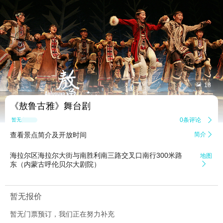


18
《敖鲁古雅》舞台剧
0条评论

暂无点评
查看景点简介及开放时间
简介

海拉尔区海拉尔大街与南胜利南三路交叉口南行300米路
地图
东（内蒙古呼伦贝尔大剧院）

暂无报价
暂无门票预订，我们正在努力补充