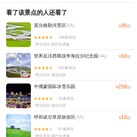
看了该景点的人还看了
35
莫尔格勒河景区
(5A)
¥
起
148条评论


呼伦贝尔·陈巴尔虎旗
50
世界反法西斯战争海拉尔纪念园
(4A)
¥
起
342条评论


呼伦贝尔·海拉尔区
258
中俄蒙国际冰雪乐园
¥
起
32条评论


呼伦贝尔·海拉尔区
18
呼和诺尔草原旅游区
(4A)
¥
起
97条评论


呼伦贝尔·陈巴尔虎旗