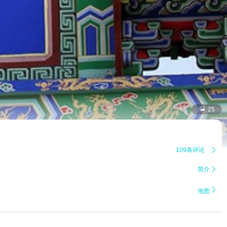

25
109条评论

简介


地图