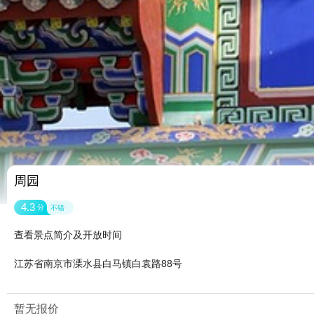
周园
4.3
分
不错
查看景点简介及开放时间
江苏省南京市溧水县白马镇白袁路88号
暂无报价