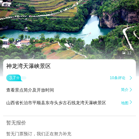


12
神龙湾天瀑峡景区
3.7
10条评论

分
查看景点简介及开放时间
简介


山西省长治市平顺县东寺头乡古石线龙湾天瀑峡景区
地图
暂无报价
暂无门票预订，我们正在努力补充