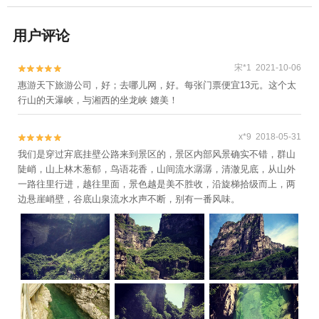
用户评论
宋*1 2021-10-06


惠游天下旅游公司，好；去哪儿网，好。每张门票便宜13元。这个太
行山的天瀑峡，与湘西的坐龙峡 媲美！
x*9 2018-05-31


我们是穿过宑底挂壁公路来到景区的，景区内部风景确实不错，群山
陡峭，山上林木葱郁，鸟语花香，山间流水潺潺，清澈见底，从山外
一路往里行进，越往里面，景色越是美不胜收，沿旋梯拾级而上，两
边悬崖峭壁，谷底山泉流水水声不断，别有一番风味。