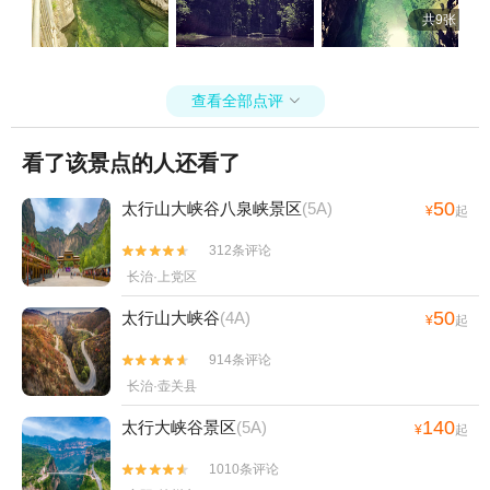
共9张
查看全部点评

看了该景点的人还看了
50
太行山大峡谷八泉峡景区
(5A)
¥
起
312条评论


长治·上党区
50
太行山大峡谷
(4A)
¥
起
914条评论


长治·壶关县
140
太行大峡谷景区
(5A)
¥
起
1010条评论

