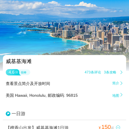


26
威基基海滩
4.6
473条评论
3条攻略

分
很棒
查看景点简介及开放时间
简介


美国 Hawaii, Honolulu, 邮政编码: 96815
地图
一日游
150
【檀香山出发】威基基海滩1日游

¥
起