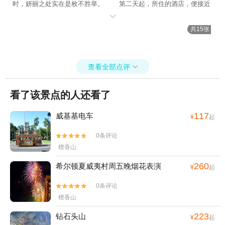
时，妍丽之处实在是枚不胜举。 第二天起，所住的酒店，便接近
海滩，除了散步观景方便之外，饮食、购物、公交等都方便。 酒

店内设施也基本齐全，有咖啡厅、早餐厅、室外游泳池、健身室、Sp
共15张
a等。 早餐接近中餐，早餐不错。 看评论对早餐有分歧，估
计因来自大都市的游客已习惯了某种餐饮内容和形式；而来自其它区
域的游客，又习惯了另种内容和形式，各自期望不同。 所谓众口
查看全部点评
难调，可见一斑。 世人总是如此，唯共和解之；所谓共和，便是

和而不同、存异而求同。 好在对自然景色，大众的审美比较一
致。 如威基基海滩，日照人心。不由想起海子的诗句，“面朝大
看了该景点的人还看了
海，春暖花开”。
117
威基基电车
¥
起
0条评论


檀香山
260
希尔顿夏威夷村周五晚烟花表演
¥
起
0条评论


檀香山
223
钻石头山
¥
起