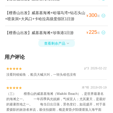
【檀香山出发】威基基海滩+哈瑙马湾+钻石头山
300

¥
起
+喷泉洞+大风口+卡哈拉高级度假区1日游
225
【檀香山出发】威基基海滩+珍珠港1日游

¥
起
查看剩余产品

用户评论
p*3 2026-02-22


没看到啥鲸鱼 ，船员大喊大叫，一转头啥也没有
本*明 2019-05-19


（三） 檀香山的威基基海滩（Waikiki Beach），是世界最著名
的海滩之一。 一年四季风光妩媚，气候宜人；尤其夏天，是最好
的避暑胜地之一。 每当日出日落，景色变幻，如花盛开，对于喜
爱摄影的旅游者来说，最佳拍摄期，概是黄昏夕阳缓缓落入海平面