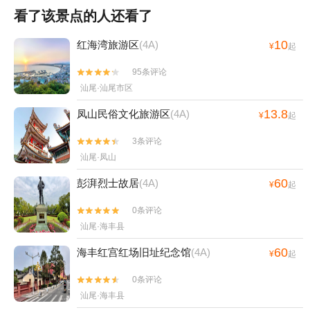
看了该景点的人还看了
10
红海湾旅游区
(4A)
¥
起
95条评论


汕尾·汕尾市区
13.8
凤山民俗文化旅游区
(4A)
¥
起
3条评论


汕尾·凤山
60
彭湃烈士故居
(4A)
¥
起
0条评论


汕尾·海丰县
60
海丰红宫红场旧址纪念馆
(4A)
¥
起
0条评论


汕尾·海丰县