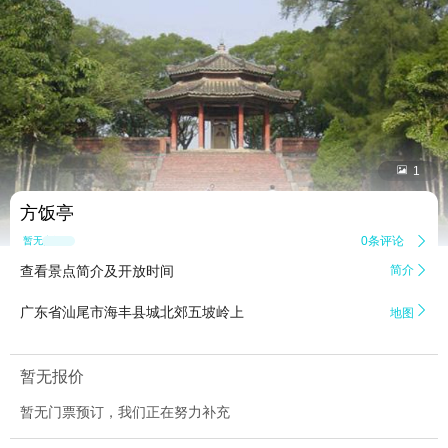


1
方饭亭
0条评论

暂无点评
查看景点简介及开放时间
简介


广东省汕尾市海丰县城北郊五坡岭上
地图
暂无报价
暂无门票预订，我们正在努力补充