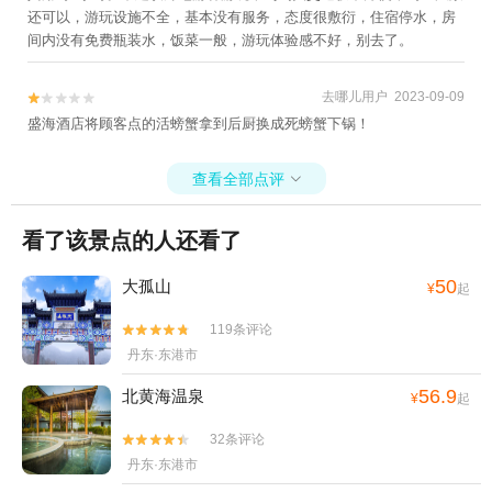
还可以，游玩设施不全，基本没有服务，态度很敷衍，住宿停水，房
间内没有免费瓶装水，饭菜一般，游玩体验感不好，别去了。
去哪儿用户 2023-09-09


盛海酒店将顾客点的活螃蟹拿到后厨换成死螃蟹下锅！
查看全部点评

看了该景点的人还看了
50
大孤山
¥
起
119条评论


丹东·东港市
56.9
北黄海温泉
¥
起
32条评论


丹东·东港市