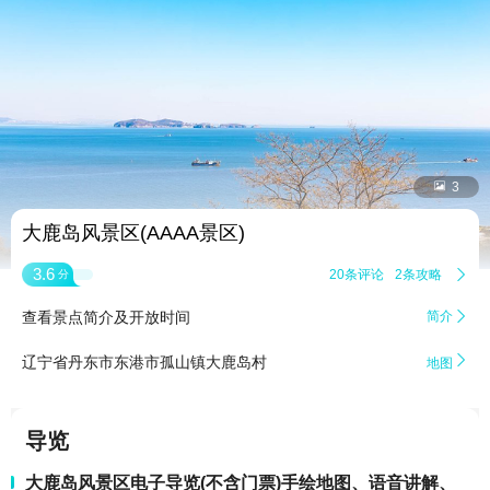


3
大鹿岛风景区(AAAA景区)
3.6
20条评论
2条攻略

分
查看景点简介及开放时间
简介


辽宁省丹东市东港市孤山镇大鹿岛村
地图
导览
大鹿岛风景区电子导览(不含门票)手绘地图、语音讲解、