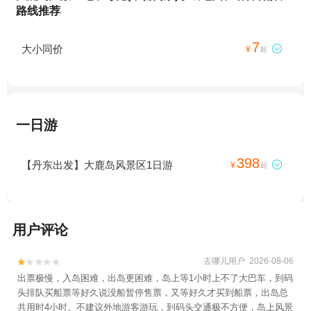
路线推荐
7
大小同价

¥
起
一日游
398
【丹东出发】大鹿岛风景区1日游

¥
起
用户评论
去哪儿用户 2026-08-06


出票极慢，入岛困难，出岛更困难，岛上等1小时上不了大巴车，到码
头排队买船票等好久说没船暂停售票，又等好久才买到船票，出岛总
共用时4小时。不建议外地游客游玩，到码头交通极不方便，岛上风景