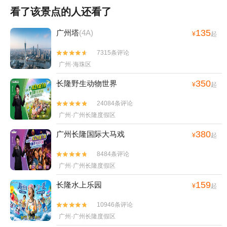
看了该景点的人还看了
135
广州塔
(4A)
¥
起
7315条评论


广州·海珠区
350
长隆野生动物世界
¥
起
24084条评论


广州·广州长隆度假区
380
广州长隆国际大马戏
¥
起
8484条评论


广州·广州长隆度假区
159
长隆水上乐园
¥
起
10946条评论


广州·广州长隆度假区