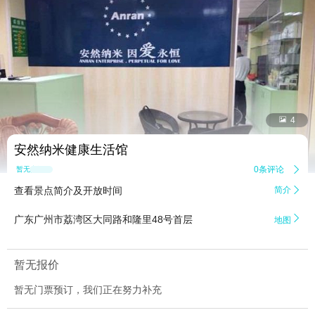


4
安然纳米健康生活馆
0条评论

暂无点评
查看景点简介及开放时间
简介


广东广州市荔湾区大同路和隆里48号首层
地图
暂无报价
暂无门票预订，我们正在努力补充