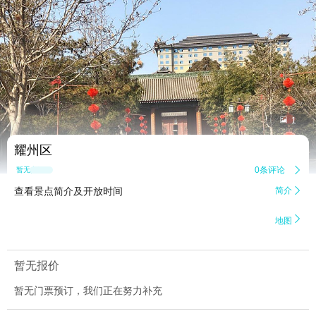


1
耀州区
0条评论

暂无点评
查看景点简介及开放时间
简介


地图
暂无报价
暂无门票预订，我们正在努力补充