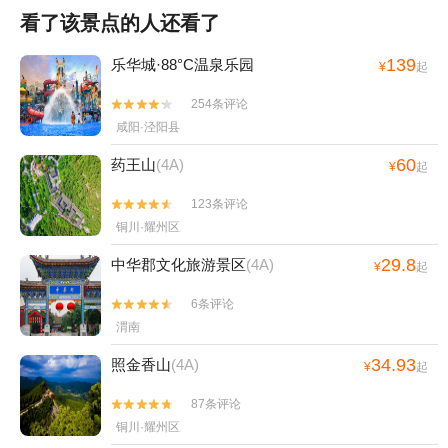
看了该景点的人还看了
139
乐华城·88°C温泉乐园
¥
起
254条评论


咸阳·泾阳县
60
药王山
(4A)
¥
起
123条评论


铜川·耀州区
29.8
中华郡文化旅游景区
(4A)
¥
起
6条评论


渭南
34.93
照金香山
(4A)
¥
起
87条评论


铜川·耀州区