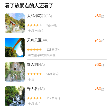
看了该景点的人还看了
60
太和梅花谷
(4A)
¥
起
3条评论


十堰·竹山县
45
天燕景区
(4A)
¥
起
128条评论


神农架·神农架风景区
60
野人洞
(4A)
¥
起
96条评论


十堰
60
野人谷
(4A)
¥
起
119条评论


十堰·房县