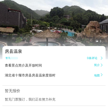


3
房县温泉
0条评论

暂无点评
查看景点简介及开放时间
简介


湖北省十堰市房县房县温泉度假村
地图
暂无报价
暂无门票预订，我们正在努力补充